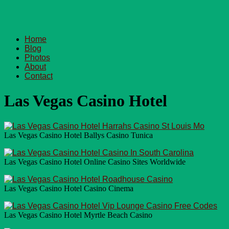
Home
Blog
Photos
About
Contact
Las Vegas Casino Hotel
Las Vegas Casino Hotel Ballys Casino Tunica
Las Vegas Casino Hotel Online Casino Sites Worldwide
Las Vegas Casino Hotel Casino Cinema
Las Vegas Casino Hotel Myrtle Beach Casino