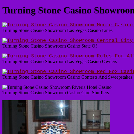
Turning Stone Casino Showroo
Turning Stone Casino Showroom Las Vegas Casino Lines
Turning Stone Casino Showroom Casino State Of
Turning Stone Casino Showroom Las Vegas Casino Owners
Turning Stone Casino Showroom Casino Contests And Sweepstakes
Turning Stone Casino Showroom Casino Card Shufflers