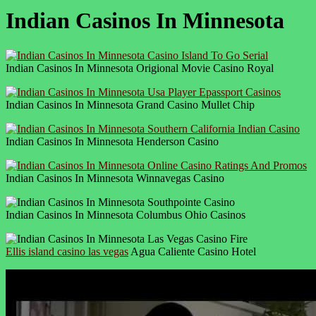
Indian Casinos In Minnesota
Indian Casinos In Minnesota Origional Movie Casino Royal
Indian Casinos In Minnesota Grand Casino Mullet Chip
Indian Casinos In Minnesota Henderson Casino
Indian Casinos In Minnesota Winnavegas Casino
Indian Casinos In Minnesota Columbus Ohio Casinos
Ellis island casino las vegas
Agua Caliente Casino Hotel