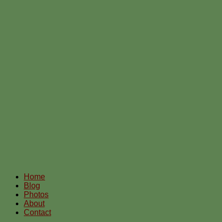
Home
Blog
Photos
About
Contact