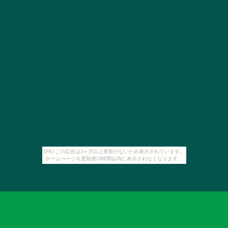
[PR] この広告は3ヶ月以上更新がないため表示されています。
ホームページを更新後24時間以内に表示されなくなります。