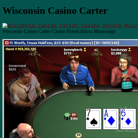
Wisconsin Casino Carter
Wisconsin Casino Carter Casino Hotels Biloxi Mississippi