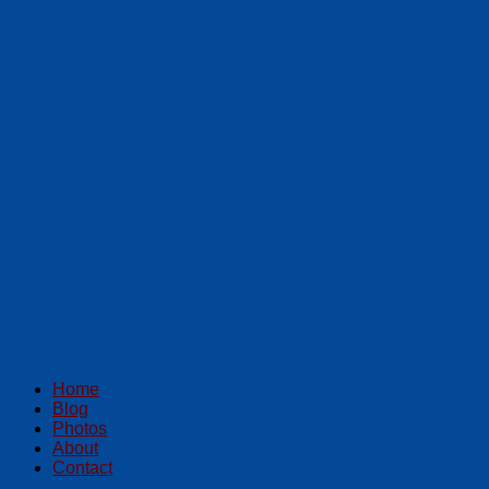
Home
Blog
Photos
About
Contact