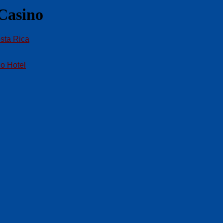
Casino