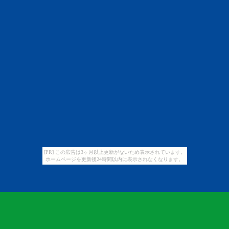
[PR] この広告は3ヶ月以上更新がないため表示されています。
ホームページを更新後24時間以内に表示されなくなります。