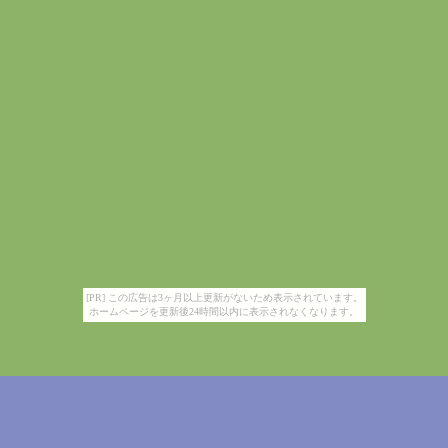
[PR] この広告は3ヶ月以上更新がないため表示されています。
ホームページを更新後24時間以内に表示されなくなります。