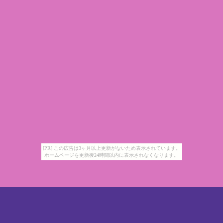
[PR] この広告は3ヶ月以上更新がないため表示されています。
ホームページを更新後24時間以内に表示されなくなります。