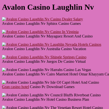
Avalon Casino Laughlin Nv
Avalon Casino Laughlin Nv Sphinx Casino Games
Avalon Casino Laughlin Nv Mayaguez Resort And Casino
Avalon Casino Laughlin Nv Australia Casino Vacation
Avalon Casino Laughlin Nv Juegos De Casino Virtual
Avalon Casino Laughlin Nv Cairo Marriott Hotel Omar Khayyam Ca
Gran casino hotel
Casino Pc Download Games
Avalon Casino Laughlin Nv Hotel Casino Business Plan