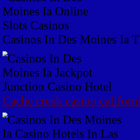
Casinos In Des Moines Ia 
Cache creek casino californ