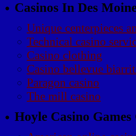
Casinos In Des Moine
Unique centerpieces a
Technical casino servi
Casino clothing
Casino bellevue biarrit
Paragon casino
The mill casino
Hoyle Casino Games