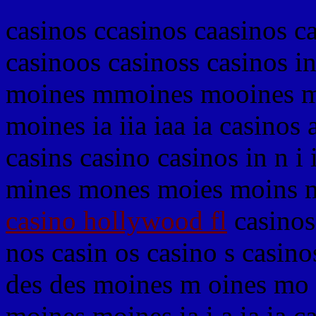
casinos ccasinos caasinos c
casinoos casinoss casinos in
moines mmoines mooines m
moines ia iia iaa ia casinos
casins casino casinos in n i
mines mones moies moins m
casino hollywood fl
casinos 
nos casin os casino s casinos
des des moines m oines mo 
moines moines ia i a ia ia c