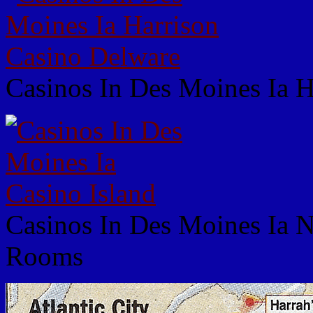
Casinos In Des Moines Ia H
Casinos In Des Moines Ia 
Rooms