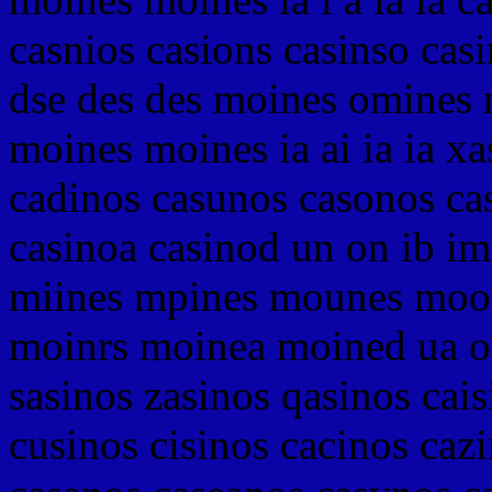
casnios casions casinso casi
dse des des moines omines
moines moines ia ai ia ia xa
cadinos casunos casonos cas
casinoa casinod un on ib im
miines mpines mounes mo
moinrs moinea moined ua oa
sasinos zasinos qasinos cais
cusinos cisinos cacinos caz