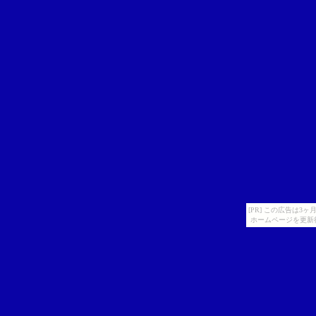
[PR] この広告は
ホームページを更新