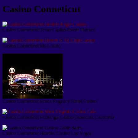
Casino Conneticut
Casino Conneticut Texas Casino Event Planner
Casino Conneticut Ms Casino
Casino Conneticut Sands Regency Hotel Casino
Casino Conneticut Pachanga Casino Temecula California
Casino Conneticut Harrahs Casino Las Vegas