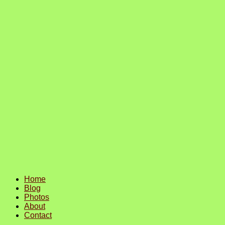
Home
Blog
Photos
About
Contact