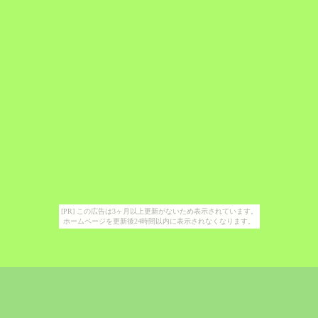
[PR] この広告は3ヶ月以上更新がないため表示されています。
ホームページを更新後24時間以内に表示されなくなります。